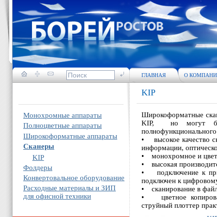
ГЛАВНАЯ
О КОМПАН
KIP
Широкоформатные скан
Монохромные аппараты
KIP, но могут быт
Полноцветные аппараты
полнофункционального 
Широкоформатные аппараты
• высокое качество с
Сканеры
информации, оптическо
• монохромное и цвет
KIP
• высокая производите
Фолдеры
• подключение к при
Конвертовальное оборудование
подключен к цифровому
Расходные материалы и ЗИП
• сканирование в файл
для офисной техники
• цветное копирован
струйный плоттер прак