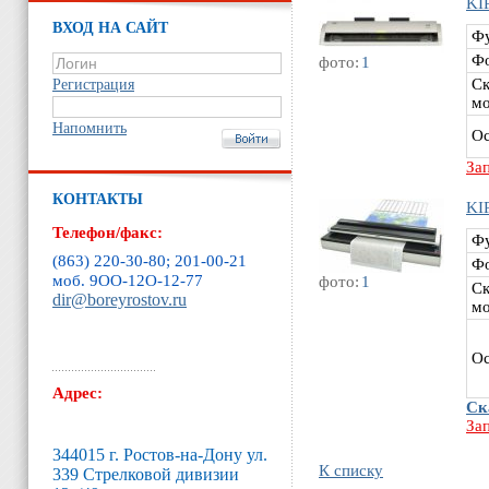
KI
ВХОД НА САЙТ
Ф
Ф
фото:
1
Ск
Регистрация
мо
Напомнить
Ос
За
КОНТАКТЫ
KI
Телефон/факс:
Ф
(863) 220-30-80; 201-00-21
Ф
моб. 9ОО-12O-12-77
фото:
1
Ск
dir@boreyrostov.ru
мо
Ос
Адрес:
Ск
За
344015 г. Ростов-на-Дону ул.
К списку
339 Стрелковой дивизии