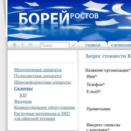
ГЛАВНАЯ
О КОМПАН
Запрос стоимости K
Монохромные аппараты
Название организации
*
Полноцветные аппараты
Имя
*
Широкоформатные аппараты
Телефон
*
Сканеры
E-mail
*
KIP
Фолдеры
Конвертовальное оборудование
Примечание
Расходные материалы и ЗИП
для офисной техники
Введите символы
с картинки
*