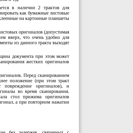
ается в наличии 2 трактов для
анировать как бумажные листовые
аклеенные на картонные планшеты
листовых оригиналов (допустимая
ем вверх, что очень удобно для
менты из данного тракта выходят
лщина документа при этом может
сканирования жестких оригиналов
ригиналов. Перед сканированием
нее положение (при этом тракт
 повреждение оригиналов), и
гиналы во время сканирования.
нала стол прижима оригиналов
игинал, а при повторном нажатии
ие без задержек, связанных с