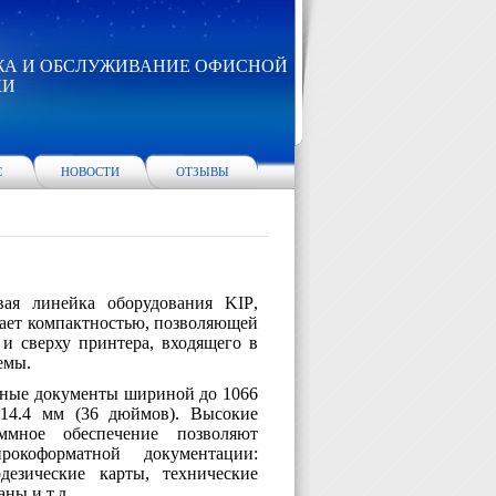
А И ОБСЛУЖИВАНИЕ ОФИСНОЙ
КИ
С
НОВОСТИ
ОТЗЫВЫ
вая линейка оборудования
KIP
,
дает компактностью, позволяющей
 и сверху принтера, входящего в
емы.
етные документы шириной до 1066
914.4 мм (36 дюймов). Высокие
ммное обеспечение позволяют
окоформатной документации:
дезические карты, технические
ны и т.д.