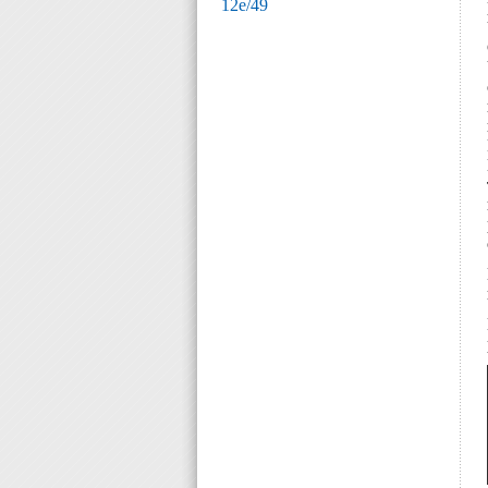
12е/49