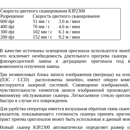
Скорость цветного сканирования KIP2300
Разрешение
Скорость цветного сканирования
600 dpi
51 мм / с
3.0 м / мин
400 dpi
76 мм / с
4.6 м / мин
300 dpi
102 мм / с
6.1 м / мин
200 dpi
152 мм / с
9.2 м / мин
В качестве источника освещения оригинала используется линей
что исключает необходимость длительного прогрева сканера 
флюоресцентной лампы и деградацию оригинала под воз
компонента излучения лампы.
Три независимых блока записи изображения (матрицы) на осн
(ПЗС /
CCD
)
расположены линейно, имеют общую комп
юстируются лазерной системой. Совмещение изображений,
чувствительности элементов записи изображений производит
минимуму обслуживание сканера. Легкосъемное стекло оригин
быстро в случае его повреждения.
Для удобства оператора имеется визуальная обратная связь скане
указателя, показывающего готовность сканера принять ориги
тракт приема оригиналов может быть использован в данный мом
Новый сканер
KIP
2300 автоматически определяет размер 