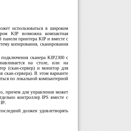
может использоваться в широком
тером
KIP
возможна компактная
ей панели принтера
KIP
и вместе с
тему копирования, сканирования
т подключения сканера
KIP
2300 с
анавливается на столе, или на
ер (скан-сервер) и монитор для
я скан-сервера). В этом варианте
ться по локальной компьютерной
во, причем для управления может
отдельно контроллер
IPS
вместе с
IP
.
последний должен удовлетворять