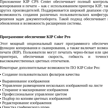
Приложение
KIP
CPS
Center
обеспечивает полный контроль
копирования и печати – как с использованием принтера
KIP
, т
других производителей. Поддерживается широкий диапазон ст
возможность создания различных пользовательских конфигу
решения задач документооборота. Такой подход обеспечивает 
обновления и возможность расширения системы.
Программное обеспечение
KIP
Color
Pro
Этот мощный опциональный пакет программного обеспечен
функции копирования и сканирования, а также включает возмо
печати (
RIP
). Пользователи могут печатать черно-белые или ц
принтерах, обеспечивая скорость, гибкость и точнос
высококачественных цветных отпечатков.
Некоторые дополнительные возможности ПО
KIP
Color
Pro
:
• Создание пользовательских фильтров качества
• Выравнивание изображения
• Управление размещением нескольких изображений на листе
• Стирание и маскирование изображения
• Профессиональное управление цветом
• Подбор по копиям цветных изображений
• Редактирование изображения
• Очистка графического шума