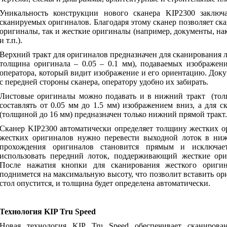
Уникальность конструкции нового сканера
KIP
2300 заключ
сканируемых оригиналов. Благодаря этому сканер позволяет ск
оригиналы, так и жесткие оригиналы (например, документы, н
и т.п.).
Верхний тракт для оригиналов предназначен для сканирования 
толщина оригинала – 0.05 – 0.1 мм), подаваемых изображени
оператора, который видит изображение и его ориентацию. Доку
с передней стороны сканера, оператору удобно их забирать.
Листовые оригиналы можно подавать и в нижний тракт
(то
составлять от 0.05 мм до 1.5 мм) изображением вниз, а для 
(толщиной до 16 мм) предназначен только нижний прямой тракт.
Сканер
KIP
2300 автоматически определяет толщину жестких о
жестких оригиналов нужно перевести выходной лоток в ниж
прохождения оригиналов становится прямым и исключает
использовать передний лоток, поддерживающий жесткие ори
После нажатия кнопки для сканирования жесткого ориги
поднимется на максимальную высоту, что позволит вставить ор
стол опустится, и толщина будет определена автоматически.
Технология
KIP
Tru
Speed
Новая технология
KIP
Tru
Speed
обеспечивает сканирован