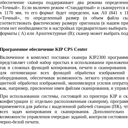
обеспечение сканера поддерживает два режима определен
«Точный». Если включен режим «Стандартный» и сканируется о
х 1170 мм, то его формат будет определен, как А0 (841 х 
«Точный», то определенный размер (и объем файла ска
соответствовать фактическому размеру оригинала (в нашем при
этим нет необходимости в настройках предварительно выбират
форматы ( А) или Архитектурные (В); сканер может выбрать по
Программное обеспечение
KIP
CPS
Center
Включенное в комплект поставки сканера
KIP
2300 программ
представляет собой набор простых в использовании приложени
так и сложных функций копирования, печати и сканирования.
для оптимизации всех функций обработки изображений 
оборудования, обеспечивая возможность легкого управления
цветной обработки изображений, минимизируя усилия оператор
как, например, присвоение имен файлам сканирования, и упра
При использовании системы, состоящей из принтера
KIP
и ск
конфигурации (с отдельно расположенным сканером), програм
применяется для работы с выделенной рабочей станции (ПК), ч
всех задач копирования и сканирования. Дополнительно 
возможности управления очередью заданий, контроля состояни
черно-белой печати.