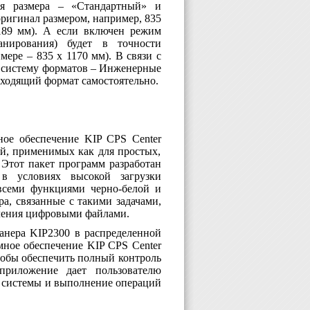
ия размера – «Стандартный» и
ригинал размером, например, 835
1189 мм). А если включен режим
нирования) будет в точности
мере – 835 х 1170 мм). В связи с
ь систему форматов – Инженерные
дходящий формат самостоятельно.
ное обеспечение
KIP
CPS
Center
й, применимых как для простых,
 Этот пакет программ разработан
в условиях высокой загрузки
 всеми функциями черно-белой и
а, связанные с такими задачами,
вления цифровыми файлами.
анера
KIP
2300 в распределенной
мное обеспечение
KIP
CPS
Center
тобы обеспечить полный контроль
приложение дает пользователю
я системы и выполнение операций