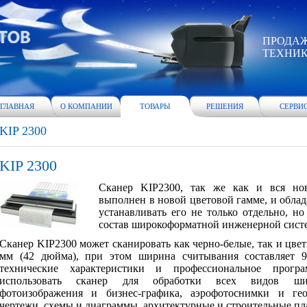
ПРОДАЖ
ТЕХНИ
ГЛАВНАЯ
О КОМПАНИИ
ТОВАРЫ
РЕШЕНИЯ
СЕРВИ
KIP 2300
KIP 2300
Сканер
KIP
2300, так же как и вся но
выполнен в новой цветовой гамме, и обла
устанавливать его не только отдельно, но
состав широкоформатной инженерной сист
Сканер
KIP
2300 может сканировать как черно-белые, так и цв
мм (42 дюйма), при этом ширина считывания составляет 
технические характеристики и профессиональное програ
использовать сканер для обработки всех видов шир
фотоизображения и бизнес-графика, аэрофотоснимки и гео
чертежи, схемы и диаграммы, архитектурные и строительные пла