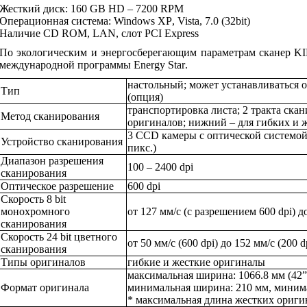
Жесткий диск: 160
GB
HD
– 7200
RPM
Операционная система:
Windows
XP
,
Vista
, 7.0 (32
bit
)
Наличие
CD
ROM
,
LAN
, слот
PCI
Express
По экологическим и энергосберегающим параметрам сканер
KI
международной программы
Energy
Star
.
настольный; может устанавливаться о
Тип
(опция)
транспортировка листа; 2 тракта ска
Метод сканирования
оригиналов; нижний – для гибких и 
3 CCD камеры с оптической системо
Устройство сканирования
пикс.)
Диапазон разрешения
100 – 2400 dpi
сканирования
Оптическое разрешение
600 dpi
Скорость 8 bit
монохромного
от 127 мм/с (с разрешением 600 dpi) до
сканирования
Скорость 24 bit цветного
от 50 мм/с (600 dpi) до 152 мм/с (200 d
сканирования
Типы оригиналов
гибкие и жесткие оригиналы
максимальная ширина: 1066.8 мм (42”)
Формат оригинала
минимальная ширина: 210 мм, минима
* максимальная длина жестких оригин