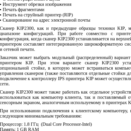
• Инструмент обрезки изображения
• Печать фрагментами
• Печать на струйный принтер (
RIP
)
• Сканирование на адрес электронной почты
Сканер
KIP
2300, как и предыдущие образцы техники
KIP
, 
диапазоне конфигураций. При работе совместно с прин
конфигурация, когда сканер
KIP
2300 устанавливается на верхн
принтером составляет интегрированную широкоформатную сис
и сетевой печати.
Заказчик может выбрать модульный (распределенный) вариан
принтером
KIP
. При этом варианте сканер
KIP
2300 уст
опциональной стойке, в которую может встраиваться компьют
управления сканером (также поставляются отдельные стойки дл
подключение к контроллеру
IPS
принтера
KIP
может осуществля
сети.
Сканер
KIP
2300 может также работать как отдельное устройст
использоваться как компьютер клиента, так и поставляемый 
сенсорным экраном, аналогичным используемому в принтерах
K
При использовании подключения к клиентскому компьютеру, 
следующим минимальным требованиям:
Процессор: 1.8 ГГц
(
Dual
Core
Processor
-
Intel
)
Память: 1
GB
RAM