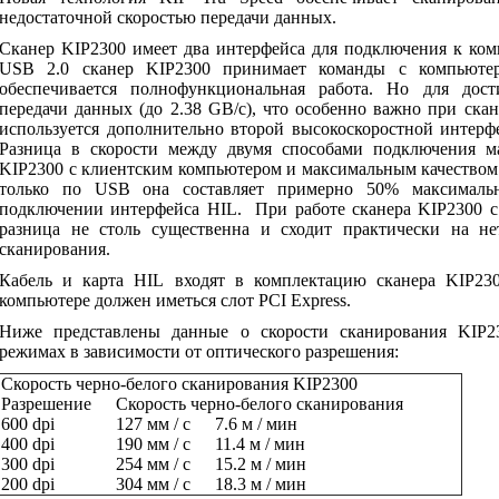
недостаточной скоростью передачи данных.
Сканер
KIP
2300 имеет два интерфейса для подключения к ко
USB
2.0 сканер
KIP
2300 принимает команды с компьютер
обеспечивается полнофункциональная работа. Но для дос
передачи данных (до 2.38
GB
/с), что особенно важно при ск
используется дополнительно второй высокоскоростной интер
Разница в скорости между двумя способами подключения ма
KIP
2300 с клиентским компьютером и максимальным качеством
только по
USB
она составляет примерно 50% максимальн
подключении интерфейса
HIL
.
При работе сканера
KIP
2300 
разница не столь существенна и сходит практически на н
сканирования.
Кабель и карта
HIL
входят в комплектацию сканера
KIP
23
компьютере должен иметься слот
PCI
Express
.
Ниже представлены данные о скорости сканирования
KIP
2
режимах в зависимости от оптического разрешения:
Скорость черно-белого сканирования KIP2300
Разрешение
Скорость черно-белого сканирования
600 dpi
127 мм / с
7.6 м / мин
400 dpi
190 мм / с
11.4 м / мин
300 dpi
254 мм / с
15.2 м / мин
200 dpi
304 мм / с
18.3 м / мин