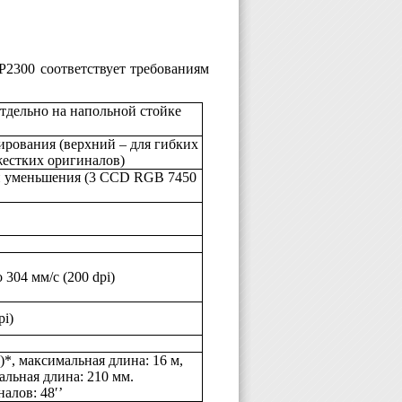
P
2300 соответствует требованиям
тдельно на напольной стойке
нирования (верхний – для гибких
жестких оригиналов)
й уменьшения (3 CCD RGB 7450
 304 мм/с (200 dpi)
pi)
*, максимальная длина: 16 м,
льная длина: 210 мм.
алов: 48′’