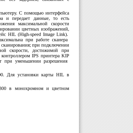
мпьютеру. С помощью интерфейса
а и передает данные, то есть
тижения максимальной скорости
анировании цветных изображений,
фейс
HIL
(
High
-
speed
Image
Link
).
ксимальна при работе сканера
 сканирования; при подключении
ой скорости, достижимой при
с контроллером
IPS
принтера
KIP
ет при уменьшении разрешения
00. Для установки карты
HIL
в
300 в монохромном и цветном