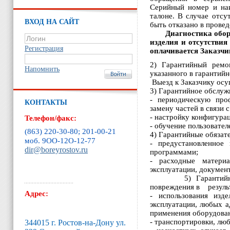
Серийный номер и наи
талоне. В случае отсу
ВХОД НА САЙТ
быть отказано в прове
Диагностика обор
изделия и отсутствия
Регистрация
оплачивается Заказчи
2) Гарантийный ремо
Напомнить
указанного в гарантийн
Выезд к Заказчику осу
3) Гарантийное обслужи
- периодическую про
КОНТАКТЫ
замену частей в связи
- настройку конфигура
Телефон/факс:
- обучение пользовате
(863) 220-30-80; 201-00-21
4) Гарантийные обязате
моб. 9ОО-12O-12-77
- предустановленное
dir@boreyrostov.ru
программами;
- расходные матери
эксплуатации, докумен
5) Гарантийное обс
повреждения в резуль
Адрес:
- использования изд
эксплуатации, любых 
применения оборудован
- транспортировки, лю
344015 г. Ростов-на-Дону ул.