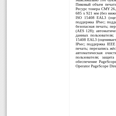
Максимально 100 букле
Пиковый объем печати
Ресурс тонера CMY 26,
685 x 921 мм (без ниж
ISO 15408 EAL3 (оцен
поддержка IPsec; подд
безопасная печать; пе
(AES 128); автоматич
данных пользователя;
15408 EAL3 (оценивает
IPsec; поддержка IEEE
печать; перезапись жё
автоматическая очис
пользователя; защит
обеспечение PageScope
Operator PageScope Direc