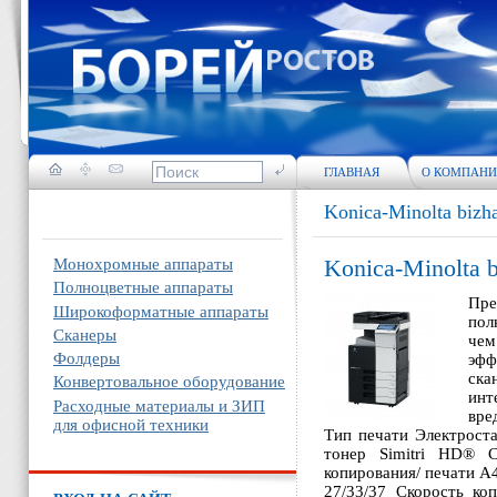
ГЛАВНАЯ
О КОМПАН
Konica-Minolta bizh
Konica-Minolta 
Монохромные аппараты
Полноцветные аппараты
Пре
Широкоформатные аппараты
пол
Сканеры
чем
Фолдеры
эфф
ска
Конвертовальное оборудование
инт
Расходные материалы и ЗИП
вре
для офисной техники
Тип печати Электрост
тонер Simitri HD® С
копирования/ печати A4
27/33/37 Скорость ко