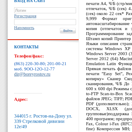
ВХОД НА САЙТ
печати A4, Ч/Б (стр/ми
отпечаток, Ч/Б (сек) 4
(сек) около 22 сек* Р
Регистрация
9,999 Формат ори
автомасштабирование 
Напомнить
копия (отпечаток и 
Программирование зад
Штамп копий Принтер Р
Языки описания страни
КОНТАКТЫ
системы Windows XP (
Windows Server 2003 (
Телефон/факс:
Server 2012 (64) Macin
(863) 220-30-80; 201-00-21
Emulation Latin Функц
Прямая печать файлов 
моб. 9ОО-12O-12-77
печати "Easy Set”, Р
dir@boreyrostov.ru
копирку» Сканер Ско
сканирования, Ч/Б До
600 x 600 dpi Режимы с
to-FTP Scan-to-Box S
файлов JPEG; TIFF; PDF
Адрес:
PDF (дополнительно); 
DOCX, XLSX (допо
групповые)поддержка 
344015 г. Ростов-на-Дону ул.
400 программ; предпро
339 Стрелковой дивизии
Fax, Colour i-Fax (RFC
12е/49
fine) Компрессия MH;