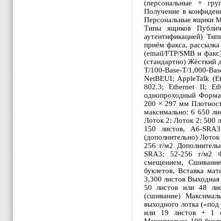
(персональные + гру
Получение в конфиден
Персональные ящики Ма
Типы ящиков Публич
аутентификацией) Тип
приём факса, рассылка
(email/FTP/SMB и факс
(стандартно) Жёсткий д
T/100-Base-T/1,000-Bas
NetBEUI; AppleTalk (E
802.3; Ethernet II; 
однопроходный Формат
200 × 297 мм Плотность
максимально: 6 650 ли
Лоток 2: Лоток 2: 500 
150 листов, A6-SRA3
(дополнительно) Лоток 
256 г/м2 Дополнитель
SRA3; 52-256 г/м2 
смещением, Сшивание
буклетов, Вставка ма
3,300 листов Выходная
50 листов или 48 ли
(сшивание) Максимал
выходного лотка («под
или 19 листов + 1 с