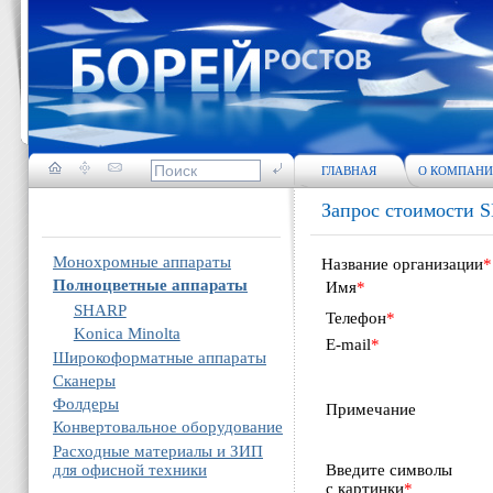
ГЛАВНАЯ
О КОМПАН
Запрос стоимости
Монохромные аппараты
Название организации
*
Полноцветные аппараты
Имя
*
SHARP
Телефон
*
Konica Minolta
E-mail
*
Широкоформатные аппараты
Сканеры
Фолдеры
Примечание
Конвертовальное оборудование
Расходные материалы и ЗИП
для офисной техники
Введите символы
с картинки
*