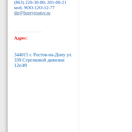
(863) 220-30-80; 201-00-21
моб. 9ОО-12O-12-77
dir@boreyrostov.ru
Адрес:
344015 г. Ростов-на-Дону ул.
339 Стрелковой дивизии
12е/49