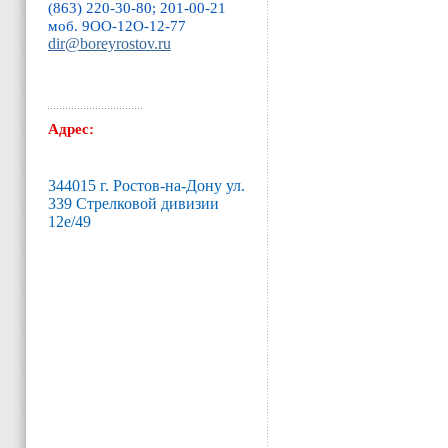
(863) 220-30-80; 201-00-21
моб. 9ОО-12O-12-77
dir@boreyrostov.ru
Адрес:
344015 г. Ростов-на-Дону ул.
339 Стрелковой дивизии
12е/49